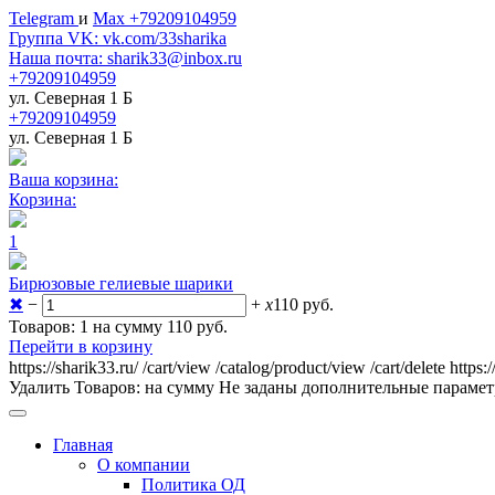
Telegram
и
Max +79209104959
Группа VK: vk.com/33sharika
Наша почта: sharik33@inbox.ru
+79209104959
ул. Северная 1 Б
+79209104959
ул. Северная 1 Б
Ваша корзина:
Корзина:
1
Бирюзовые гелиевые шарики
✖
−
+
x
110
руб.
Товаров: 1 на сумму 110
руб.
Перейти в корзину
https://sharik33.ru/
/cart/view
/catalog/product/view
/cart/delete
https:
Удалить
Товаров:
на сумму
Не заданы дополнительные параме
Главная
О компании
Политика ОД