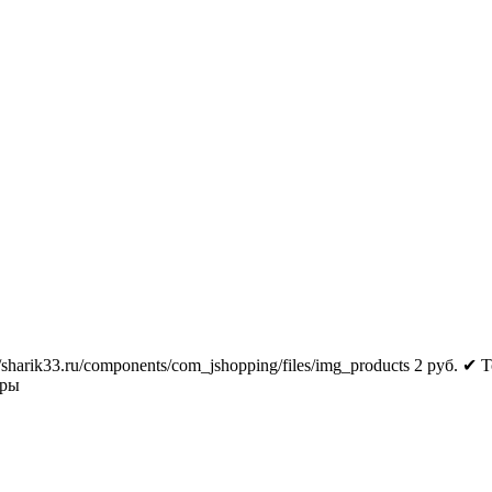
//sharik33.ru/components/com_jshopping/files/img_products
2
руб.
✔ Т
тры