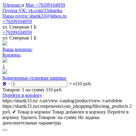
Telegram
и
Max +79209104959
Группа VK: vk.com/33sharika
Наша почта: sharik33@inbox.ru
+79209104959
ул. Северная 1 Б
+79209104959
ул. Северная 1 Б
Ваша корзина:
Корзина:
1
Коричневые гелиевые шарики
✖
−
+
x
110
руб.
Товаров: 1 на сумму 110
руб.
Перейти в корзину
https://sharik33.ru/
/cart/view
/catalog/product/view
/cart/delete
https://sharik33.ru/components/com_jshopping/files/img_products
2
руб.
✔ Товар в корзине
Товар добавлен в корзину
Перейти в
корзину
Удалить
Товаров:
на сумму
Не заданы
дополнительные параметры