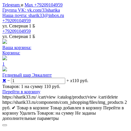
Telegram
и
Max +79209104959
Группа VK: vk.com/33sharika
Наша почта: sharik33@inbox.ru
+79209104959
ул. Северная 1 Б
+79209104959
ул. Северная 1 Б
Ваша корзина:
Корзина:
1
Гелиевый шар Эвкалипт
✖
−
+
x
110
руб.
Товаров: 1 на сумму 110
руб.
Перейти в корзину
https://sharik33.ru/
/cart/view
/catalog/product/view
/cart/delete
https://sharik33.ru/components/com_jshopping/files/img_products
2
руб.
✔ Товар в корзине
Товар добавлен в корзину
Перейти в
корзину
Удалить
Товаров:
на сумму
Не заданы
дополнительные параметры