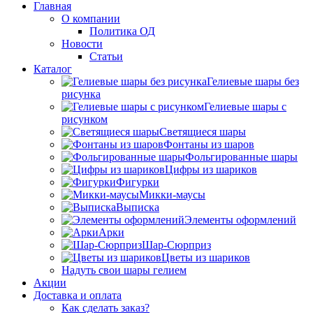
Главная
О компании
Политика ОД
Новости
Статьи
Каталог
Гелиевые шары без
рисунка
Гелиевые шары с
рисунком
Светящиеся шары
Фонтаны из шаров
Фольгированные шары
Цифры из шариков
Фигурки
Микки-маусы
Выписка
Элементы оформлений
Арки
Шар-Сюрприз
Цветы из шариков
Надуть свои шары гелием
Акции
Доставка и оплата
Как сделать заказ?