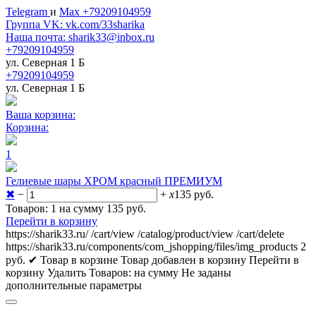
Telegram
и
Max +79209104959
Группа VK: vk.com/33sharika
Наша почта: sharik33@inbox.ru
+79209104959
ул. Северная 1 Б
+79209104959
ул. Северная 1 Б
Ваша корзина:
Корзина:
1
Гелиевые шары ХРОМ красный ПРЕМИУМ
✖
−
+
x
135
руб.
Товаров: 1 на сумму 135
руб.
Перейти в корзину
https://sharik33.ru/
/cart/view
/catalog/product/view
/cart/delete
https://sharik33.ru/components/com_jshopping/files/img_products
2
руб.
✔ Товар в корзине
Товар добавлен в корзину
Перейти в
корзину
Удалить
Товаров:
на сумму
Не заданы
дополнительные параметры