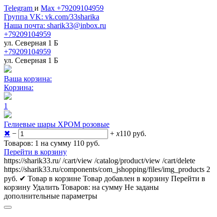
Telegram
и
Max +79209104959
Группа VK: vk.com/33sharika
Наша почта: sharik33@inbox.ru
+79209104959
ул. Северная 1 Б
+79209104959
ул. Северная 1 Б
Ваша корзина:
Корзина:
1
Гелиевые шары ХРОМ розовые
✖
−
+
x
110
руб.
Товаров: 1 на сумму 110
руб.
Перейти в корзину
https://sharik33.ru/
/cart/view
/catalog/product/view
/cart/delete
https://sharik33.ru/components/com_jshopping/files/img_products
2
руб.
✔ Товар в корзине
Товар добавлен в корзину
Перейти в
корзину
Удалить
Товаров:
на сумму
Не заданы
дополнительные параметры