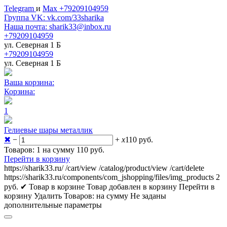
Telegram
и
Max +79209104959
Группа VK: vk.com/33sharika
Наша почта: sharik33@inbox.ru
+79209104959
ул. Северная 1 Б
+79209104959
ул. Северная 1 Б
Ваша корзина:
Корзина:
1
Гелиевые шары металлик
✖
−
+
x
110
руб.
Товаров: 1 на сумму 110
руб.
Перейти в корзину
https://sharik33.ru/
/cart/view
/catalog/product/view
/cart/delete
https://sharik33.ru/components/com_jshopping/files/img_products
2
руб.
✔ Товар в корзине
Товар добавлен в корзину
Перейти в
корзину
Удалить
Товаров:
на сумму
Не заданы
дополнительные параметры