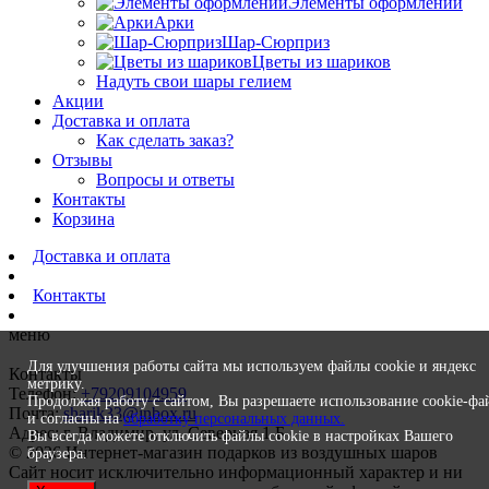
Элементы оформлений
Арки
Шар-Сюрприз
Цветы из шариков
Надуть свои шары гелием
Акции
Доставка и оплата
Как сделать заказ?
Отзывы
Вопросы и ответы
Контакты
Корзина
Доставка и оплата
Контакты
меню
Для улучшения работы сайта мы используем файлы cookie и яндекс
Контакты
метрику.
Телефон:
+79209104959
Продолжая работу с сайтом, Вы разрешаете использование cookie-фа
Почта:
sharik33@inbox.ru
и согласны на
обработку персональных данных.
Адрес: г. Владимир, ул. Северная 1 Б
Вы всегда можете отключить файлы cookie в настройках Вашего
© 2026 Интернет-магазин подарков из воздушных шаров
браузера.
Сайт носит исключительно информационный характер и ни