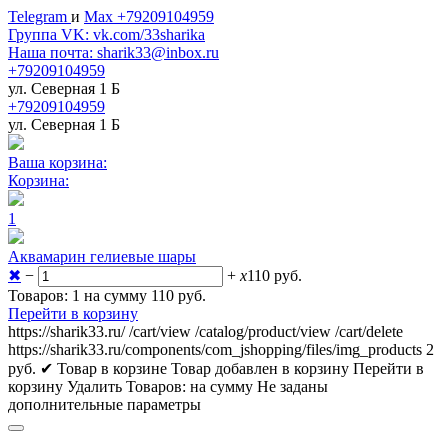
Telegram
и
Max +79209104959
Группа VK: vk.com/33sharika
Наша почта: sharik33@inbox.ru
+79209104959
ул. Северная 1 Б
+79209104959
ул. Северная 1 Б
Ваша корзина:
Корзина:
1
Аквамарин гелиевые шары
✖
−
+
x
110
руб.
Товаров: 1 на сумму 110
руб.
Перейти в корзину
https://sharik33.ru/
/cart/view
/catalog/product/view
/cart/delete
https://sharik33.ru/components/com_jshopping/files/img_products
2
руб.
✔ Товар в корзине
Товар добавлен в корзину
Перейти в
корзину
Удалить
Товаров:
на сумму
Не заданы
дополнительные параметры