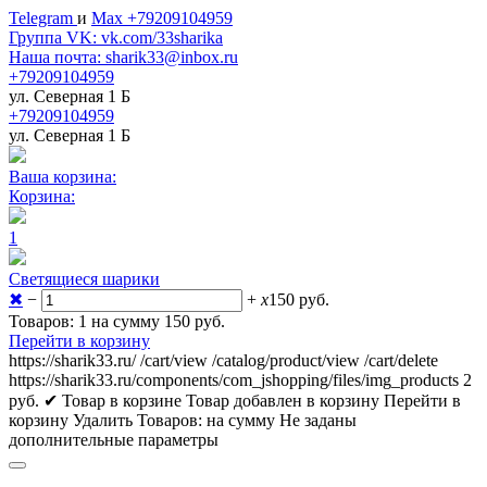
Telegram
и
Max +79209104959
Группа VK: vk.com/33sharika
Наша почта: sharik33@inbox.ru
+79209104959
ул. Северная 1 Б
+79209104959
ул. Северная 1 Б
Ваша корзина:
Корзина:
1
Светящиеся шарики
✖
−
+
x
150
руб.
Товаров: 1 на сумму 150
руб.
Перейти в корзину
https://sharik33.ru/
/cart/view
/catalog/product/view
/cart/delete
https://sharik33.ru/components/com_jshopping/files/img_products
2
руб.
✔ Товар в корзине
Товар добавлен в корзину
Перейти в
корзину
Удалить
Товаров:
на сумму
Не заданы
дополнительные параметры