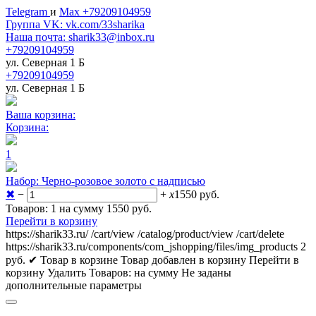
Telegram
и
Max +79209104959
Группа VK: vk.com/33sharika
Наша почта: sharik33@inbox.ru
+79209104959
ул. Северная 1 Б
+79209104959
ул. Северная 1 Б
Ваша корзина:
Корзина:
1
Набор: Черно-розовое золото с надписью
✖
−
+
x
1550
руб.
Товаров: 1 на сумму 1550
руб.
Перейти в корзину
https://sharik33.ru/
/cart/view
/catalog/product/view
/cart/delete
https://sharik33.ru/components/com_jshopping/files/img_products
2
руб.
✔ Товар в корзине
Товар добавлен в корзину
Перейти в
корзину
Удалить
Товаров:
на сумму
Не заданы
дополнительные параметры