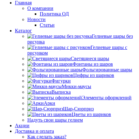
Главная
О компании
Политика ОД
Новости
Статьи
Каталог
Гелиевые шары без
рисунка
Гелиевые шары с
рисунком
Светящиеся шары
Фонтаны из шаров
Фольгированные шары
Цифры из шариков
Фигурки
Микки-маусы
Выписка
Элементы оформлений
Арки
Шар-Сюрприз
Цветы из шариков
Надуть свои шары гелием
Акции
Доставка и оплата
Как сделать заказ?