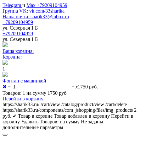
Telegram
и
Max +79209104959
Группа VK: vk.com/33sharika
Наша почта: sharik33@inbox.ru
+79209104959
ул. Северная 1 Б
+79209104959
ул. Северная 1 Б
Ваша корзина:
Корзина:
1
Фонтан с машинкой
✖
−
+
x
1750
руб.
Товаров: 1 на сумму 1750
руб.
Перейти в корзину
https://sharik33.ru/
/cart/view
/catalog/product/view
/cart/delete
https://sharik33.ru/components/com_jshopping/files/img_products
2
руб.
✔ Товар в корзине
Товар добавлен в корзину
Перейти в
корзину
Удалить
Товаров:
на сумму
Не заданы
дополнительные параметры