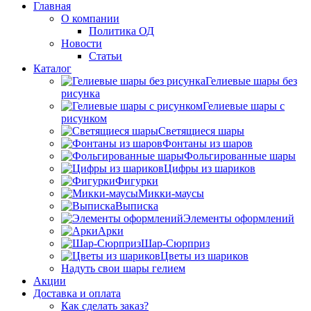
Главная
О компании
Политика ОД
Новости
Статьи
Каталог
Гелиевые шары без
рисунка
Гелиевые шары с
рисунком
Светящиеся шары
Фонтаны из шаров
Фольгированные шары
Цифры из шариков
Фигурки
Микки-маусы
Выписка
Элементы оформлений
Арки
Шар-Сюрприз
Цветы из шариков
Надуть свои шары гелием
Акции
Доставка и оплата
Как сделать заказ?