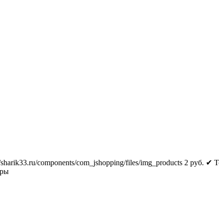
//sharik33.ru/components/com_jshopping/files/img_products
2
руб.
✔ Т
тры