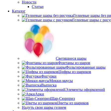
Новости
Статьи
Каталог
Гелиевые шары без р
Гелиевые шары с рис
Светящиеся шары
Фонтаны из шаров
Фольгированные шары
Цифры из шариков
Фигурки
Микки-маусы
Выписка
Элементы оформлений
Арки
Шар-Сюрприз
Цветы из шариков
Надуть свои шары гелием