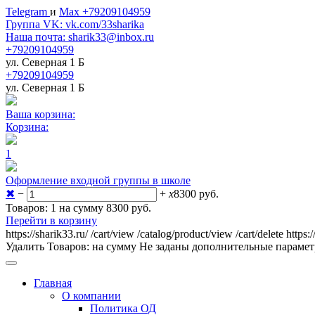
Telegram
и
Max +79209104959
Группа VK: vk.com/33sharika
Наша почта: sharik33@inbox.ru
+79209104959
ул. Северная 1 Б
+79209104959
ул. Северная 1 Б
Ваша корзина:
Корзина:
1
Оформление входной группы в школе
✖
−
+
x
8300
руб.
Товаров: 1 на сумму 8300
руб.
Перейти в корзину
https://sharik33.ru/
/cart/view
/catalog/product/view
/cart/delete
https:
Удалить
Товаров:
на сумму
Не заданы дополнительные параме
Главная
О компании
Политика ОД