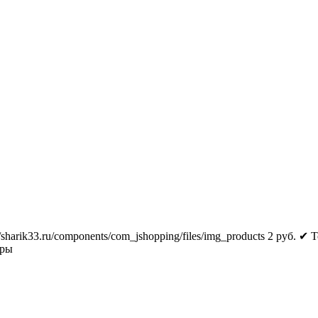
//sharik33.ru/components/com_jshopping/files/img_products
2
руб.
✔ Т
тры