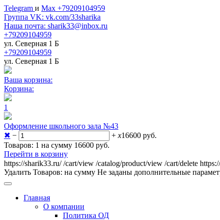
Telegram
и
Max +79209104959
Группа VK: vk.com/33sharika
Наша почта: sharik33@inbox.ru
+79209104959
ул. Северная 1 Б
+79209104959
ул. Северная 1 Б
Ваша корзина:
Корзина:
1
Оформление школьного зала №43
✖
−
+
x
16600
руб.
Товаров: 1 на сумму 16600
руб.
Перейти в корзину
https://sharik33.ru/
/cart/view
/catalog/product/view
/cart/delete
https:
Удалить
Товаров:
на сумму
Не заданы дополнительные параме
Главная
О компании
Политика ОД