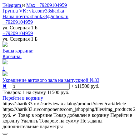
Telegram
и
Max +79209104959
Группа VK: vk.com/33sharika
Наша почта: sharik33@inbox.ru
+79209104959
ул. Северная 1 Б
+79209104959
ул. Северная 1 Б
Ваша корзина:
Корзина:
1
Украшение актового зала на выпускной №33
✖
−
+
x
11500
руб.
Товаров: 1 на сумму 11500
руб.
Перейти в корзину
https://sharik33.ru/
/cart/view
/catalog/product/view
/cart/delete
https://sharik33.ru/components/com_jshopping/files/img_products
2
руб.
✔ Товар в корзине
Товар добавлен в корзину
Перейти в
корзину
Удалить
Товаров:
на сумму
Не заданы
дополнительные параметры