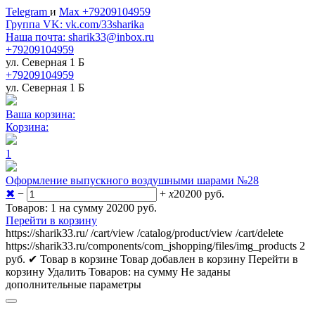
Telegram
и
Max +79209104959
Группа VK: vk.com/33sharika
Наша почта: sharik33@inbox.ru
+79209104959
ул. Северная 1 Б
+79209104959
ул. Северная 1 Б
Ваша корзина:
Корзина:
1
Оформление выпускного воздушными шарами №28
✖
−
+
x
20200
руб.
Товаров: 1 на сумму 20200
руб.
Перейти в корзину
https://sharik33.ru/
/cart/view
/catalog/product/view
/cart/delete
https://sharik33.ru/components/com_jshopping/files/img_products
2
руб.
✔ Товар в корзине
Товар добавлен в корзину
Перейти в
корзину
Удалить
Товаров:
на сумму
Не заданы
дополнительные параметры