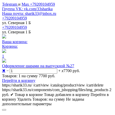
Telegram
и
Max +79209104959
Группа VK: vk.com/33sharika
Наша почта: sharik33@inbox.ru
+79209104959
ул. Северная 1 Б
+79209104959
ул. Северная 1 Б
Ваша корзина:
Корзина:
1
Оформление шарами на выпускной №27
✖
−
+
x
7700
руб.
Товаров: 1 на сумму 7700
руб.
Перейти в корзину
https://sharik33.ru/
/cart/view
/catalog/product/view
/cart/delete
https://sharik33.ru/components/com_jshopping/files/img_products
2
руб.
✔ Товар в корзине
Товар добавлен в корзину
Перейти в
корзину
Удалить
Товаров:
на сумму
Не заданы
дополнительные параметры