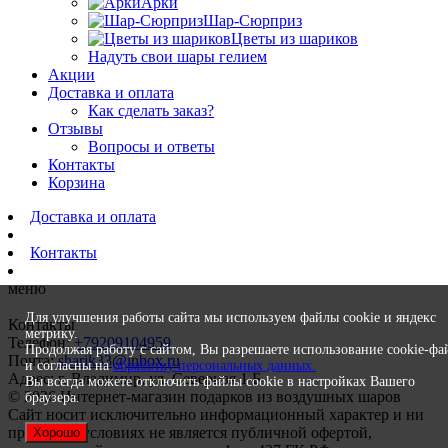
Арки
Шар-Сюрприз
Цветы из шариков
Надуть свои шары гелием
Акции
Доставка и оплата
Как сделать заказ?
Отзывы
Вопросы и ответы
Контакты
Корзина
Доставка и оплата
Контакты
меню
Для улучшения работы сайта мы используем файлы cookie и яндекс
Контакты
метрику.
Телефон:
+79209104959
Продолжая работу с сайтом, Вы разрешаете использование cookie-фа
Почта:
sharik33@inbox.ru
и согласны на
обработку персональных данных.
Адрес: г. Владимир, ул. Северная 1 Б
Вы всегда можете отключить файлы cookie в настройках Вашего
© 2026 Интернет-магазин подарков из воздушных шаров
браузера.
Сайт носит исключительно информационный характер и ни
при каких условиях не является публичной офертой,
Хорошо