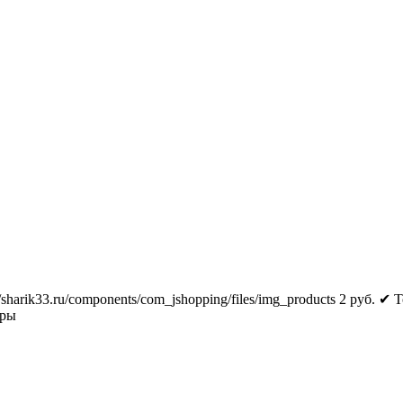
//sharik33.ru/components/com_jshopping/files/img_products
2
руб.
✔ Т
тры