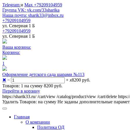
Telegram
и
Max +79209104959
Группа VK: vk.com/33sharika
Наша почта: sharik33@inbox.ru
+79209104959
ул. Северная 1 Б
+79209104959
ул. Северная 1 Б
Ваша корзина:
Корзина:
1
Оформление детского сада шарами №113
✖
−
+
x
8200
руб.
Товаров: 1 на сумму 8200
руб.
Перейти в корзину
https://sharik33.ru/
/cart/view
/catalog/product/view
/cart/delete
https:
Удалить
Товаров:
на сумму
Не заданы дополнительные параме
Главная
О компании
Политика ОД