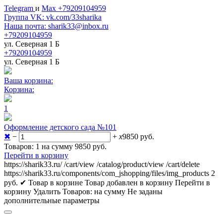
Telegram
и
Max +79209104959
Группа VK: vk.com/33sharika
Наша почта: sharik33@inbox.ru
+79209104959
ул. Северная 1 Б
+79209104959
ул. Северная 1 Б
Ваша корзина:
Корзина:
1
Оформление детского сада №101
✖
−
+
x
9850
руб.
Товаров: 1 на сумму 9850
руб.
Перейти в корзину
https://sharik33.ru/
/cart/view
/catalog/product/view
/cart/delete
https://sharik33.ru/components/com_jshopping/files/img_products
2
руб.
✔ Товар в корзине
Товар добавлен в корзину
Перейти в
корзину
Удалить
Товаров:
на сумму
Не заданы
дополнительные параметры