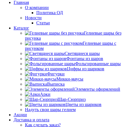
Главная
О компании
Политика ОД
Новости
Статьи
Каталог
Гелиевые шары без
рисунка
Гелиевые шары с
рисунком
Светящиеся шары
Фонтаны из шаров
Фольгированные шары
Цифры из шариков
Фигурки
Микки-маусы
Выписка
Элементы оформлений
Арки
Шар-Сюрприз
Цветы из шариков
Надуть свои шары гелием
Акции
Доставка и оплата
Как сделать заказ?