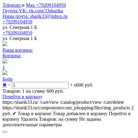
Telegram
и
Max +79209104959
Группа VK: vk.com/33sharika
Наша почта: sharik33@inbox.ru
+79209104959
ул. Северная 1 Б
+79209104959
ул. Северная 1 Б
Ваша корзина:
Корзина:
1
Бобр
✖
−
+
x
600
руб.
Товаров: 1 на сумму 600
руб.
Перейти в корзину
https://sharik33.ru/
/cart/view
/catalog/product/view
/cart/delete
https://sharik33.ru/components/com_jshopping/files/img_products
2
руб.
✔ Товар в корзине
Товар добавлен в корзину
Перейти в
корзину
Удалить
Товаров:
на сумму
Не заданы
дополнительные параметры