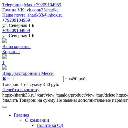
Telegram
и
Max +79209104959
Группа VK: vk.com/33sharika
Наша почта: sharik33@inbox.ru
+79209104959
ул. Северная 1 Б
+79209104959
ул. Северная 1 Б
Ваша корзина:
Корзина:
1
Шар двусторонний Месси
✖
−
+
x
450
руб.
Товаров: 1 на сумму 450
руб.
Перейти в корзину
https://sharik33.ru/
/cart/view
/catalog/product/view
/cart/delete
https:
Удалить
Товаров:
на сумму
Не заданы дополнительные параме
Главная
О компании
Политика ОД