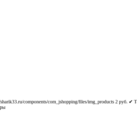
//sharik33.ru/components/com_jshopping/files/img_products
2
руб.
✔ Т
тры