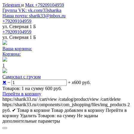
Telegram
и
Max +79209104959
Группа VK: vk.com/33sharika
Наша почта: sharik33@inbox.ru
+79209104959
ул. Северная 1 Б
+79209104959
ул. Северная 1 Б
Ваша корзина:
Корзина:
1
Самосвал с грузом
✖
−
+
x
600
руб.
Товаров: 1 на сумму 600
руб.
Перейти в корзину
https://sharik33.ru/
/cart/view
/catalog/product/view
/cart/delete
https://sharik33.ru/components/com_jshopping/files/img_products
2
руб.
✔ Товар в корзине
Товар добавлен в корзину
Перейти в
корзину
Удалить
Товаров:
на сумму
Не заданы
дополнительные параметры