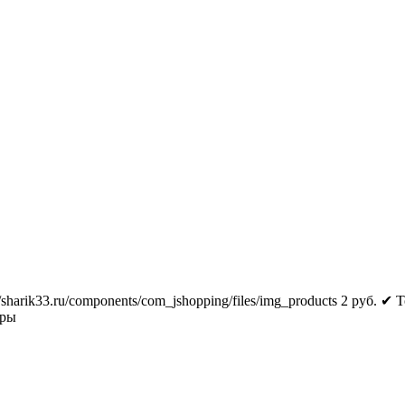
//sharik33.ru/components/com_jshopping/files/img_products
2
руб.
✔ Т
тры