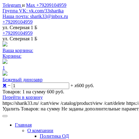
Telegram
и
Max +79209104959
Группа VK: vk.com/33sharika
Наша почта: sharik33@inbox.ru
+79209104959
ул. Северная 1 Б
+79209104959
ул. Северная 1 Б
Ваша корзина:
Корзина:
1
Бежевый динозавр
✖
−
+
x
600
руб.
Товаров: 1 на сумму 600
руб.
Перейти в корзину
https://sharik33.ru/
/cart/view
/catalog/product/view
/cart/delete
https:
Удалить
Товаров:
на сумму
Не заданы дополнительные параме
Главная
О компании
Политика ОД