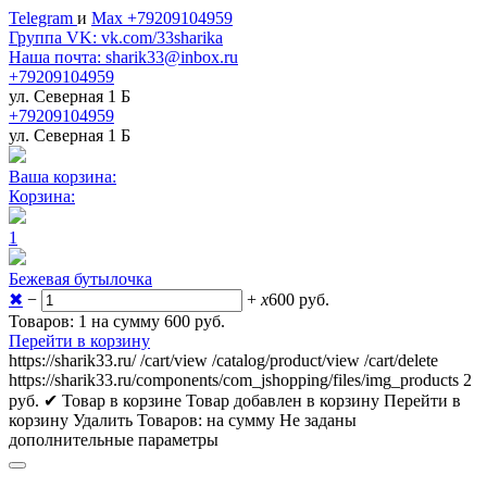
Telegram
и
Max +79209104959
Группа VK: vk.com/33sharika
Наша почта: sharik33@inbox.ru
+79209104959
ул. Северная 1 Б
+79209104959
ул. Северная 1 Б
Ваша корзина:
Корзина:
1
Бежевая бутылочка
✖
−
+
x
600
руб.
Товаров: 1 на сумму 600
руб.
Перейти в корзину
https://sharik33.ru/
/cart/view
/catalog/product/view
/cart/delete
https://sharik33.ru/components/com_jshopping/files/img_products
2
руб.
✔ Товар в корзине
Товар добавлен в корзину
Перейти в
корзину
Удалить
Товаров:
на сумму
Не заданы
дополнительные параметры