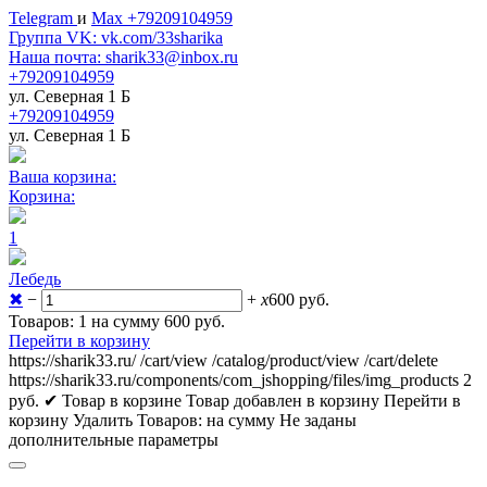
Telegram
и
Max +79209104959
Группа VK: vk.com/33sharika
Наша почта: sharik33@inbox.ru
+79209104959
ул. Северная 1 Б
+79209104959
ул. Северная 1 Б
Ваша корзина:
Корзина:
1
Лебедь
✖
−
+
x
600
руб.
Товаров: 1 на сумму 600
руб.
Перейти в корзину
https://sharik33.ru/
/cart/view
/catalog/product/view
/cart/delete
https://sharik33.ru/components/com_jshopping/files/img_products
2
руб.
✔ Товар в корзине
Товар добавлен в корзину
Перейти в
корзину
Удалить
Товаров:
на сумму
Не заданы
дополнительные параметры