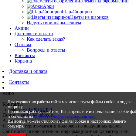
Элементы оформлений
Арки
Шар-Сюрприз
Цветы из шариков
Надуть свои шары гелием
Акции
Доставка и оплата
Как сделать заказ?
Отзывы
Вопросы и ответы
Контакты
Корзина
Доставка и оплата
Контакты
меню
Для улучшения работы сайта мы используем файлы cookie и яндекс
Контакты
метрику.
Телефон:
+79209104959
Продолжая работу с сайтом, Вы разрешаете использование cookie-фа
Почта:
sharik33@inbox.ru
и согласны на
обработку персональных данных.
Адрес: г. Владимир, ул. Северная 1 Б
Вы всегда можете отключить файлы cookie в настройках Вашего
© 2026 Интернет-магазин подарков из воздушных шаров
браузера.
Сайт носит исключительно информационный характер и ни