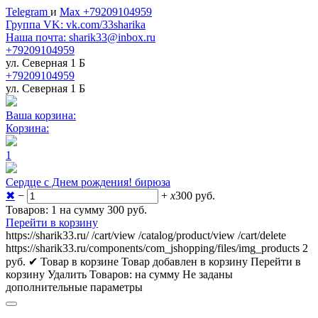
Telegram
и
Max +79209104959
Группа VK: vk.com/33sharika
Наша почта: sharik33@inbox.ru
+79209104959
ул. Северная 1 Б
+79209104959
ул. Северная 1 Б
Ваша корзина:
Корзина:
1
Сердце с Днем рождения! бирюза
✖
−
+
x
300
руб.
Товаров: 1 на сумму 300
руб.
Перейти в корзину
https://sharik33.ru/
/cart/view
/catalog/product/view
/cart/delete
https://sharik33.ru/components/com_jshopping/files/img_products
2
руб.
✔ Товар в корзине
Товар добавлен в корзину
Перейти в
корзину
Удалить
Товаров:
на сумму
Не заданы
дополнительные параметры