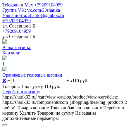
Telegram
и
Max +79209104959
Группа VK: vk.com/33sharika
Наша почта: sharik33@inbox.ru
+79209104959
ул. Северная 1 Б
+79209104959
ул. Северная 1 Б
Ваша корзина:
Корзина:
1
Оранжевые гелиевые шарики
✖
−
+
x
110
руб.
Товаров: 1 на сумму 110
руб.
Перейти в корзину
https://sharik33.ru/
/cart/view
/catalog/product/view
/cart/delete
https://sharik33.ru/components/com_jshopping/files/img_products
2
руб.
✔ Товар в корзине
Товар добавлен в корзину
Перейти в
корзину
Удалить
Товаров:
на сумму
Не заданы
дополнительные параметры