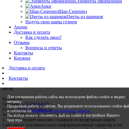
Элементы оформлений
Арки
Шар-Сюрприз
Цветы из шариков
Надуть свои шары гелием
Акции
Доставка и оплата
Как сделать заказ?
Отзывы
Вопросы и ответы
Контакты
Корзина
Доставка и оплата
Контакты
меню
Для улучшения работы сайта мы используем файлы cookie и яндекс
Контакты
метрику.
Телефон:
+79209104959
Продолжая работу с сайтом, Вы разрешаете использование cookie-фа
Почта:
sharik33@inbox.ru
и согласны на
обработку персональных данных.
Адрес: г. Владимир, ул. Северная 1 Б
Вы всегда можете отключить файлы cookie в настройках Вашего
© 2026 Интернет-магазин подарков из воздушных шаров
браузера.
Сайт носит исключительно информационный характер и ни