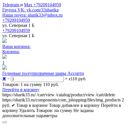
Telegram
и
Max +79209104959
Группа VK: vk.com/33sharika
Наша почта: sharik33@inbox.ru
+79209104959
ул. Северная 1 Б
+79209104959
ул. Северная 1 Б
Ваша корзина:
Корзина:
1
Гелиевые полупрозрачные шары Ассорти
✖
−
+
x
110
руб.
Товаров: 1 на сумму 110
руб.
Перейти в корзину
https://sharik33.ru/
/cart/view
/catalog/product/view
/cart/delete
https://sharik33.ru/components/com_jshopping/files/img_products
2
руб.
✔ Товар в корзине
Товар добавлен в корзину
Перейти в
корзину
Удалить
Товаров:
на сумму
Не заданы
дополнительные параметры