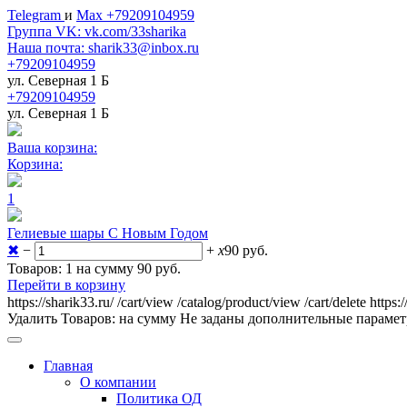
Telegram
и
Max +79209104959
Группа VK: vk.com/33sharika
Наша почта: sharik33@inbox.ru
+79209104959
ул. Северная 1 Б
+79209104959
ул. Северная 1 Б
Ваша корзина:
Корзина:
1
Гелиевые шары С Новым Годом
✖
−
+
x
90
руб.
Товаров: 1 на сумму 90
руб.
Перейти в корзину
https://sharik33.ru/
/cart/view
/catalog/product/view
/cart/delete
https:
Удалить
Товаров:
на сумму
Не заданы дополнительные параме
Главная
О компании
Политика ОД