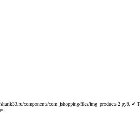
//sharik33.ru/components/com_jshopping/files/img_products
2
руб.
✔ Т
тры