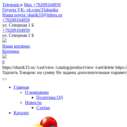
Telegram
и
Max +79209104959
Группа VK: vk.com/33sharika
Наша почта: sharik33@inbox.ru
+79209104959
ул. Северная 1 Б
+79209104959
ул. Северная 1 Б
Ваша корзина:
Корзина:
0
https://sharik33.ru/
/cart/view
/catalog/product/view
/cart/delete
https:
Удалить
Товаров:
на сумму
Не заданы дополнительные параме
Главная
О компании
Политика ОД
Новости
Статьи
Каталог