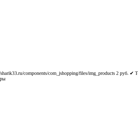
//sharik33.ru/components/com_jshopping/files/img_products
2
руб.
✔ Т
тры