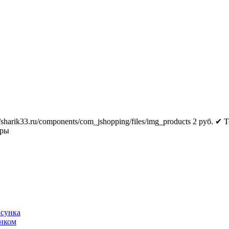
//sharik33.ru/components/com_jshopping/files/img_products
2
руб.
✔ Т
тры
исунка
унком