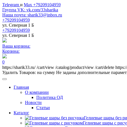
Telegram
и
Max +79209104959
Группа VK: vk.com/33sharika
Наша почта: sharik33@inbox.ru
+79209104959
ул. Северная 1 Б
+79209104959
ул. Северная 1 Б
Ваша корзина:
Корзина:
0
https://sharik33.ru/
/cart/view
/catalog/product/view
/cart/delete
https:
Удалить
Товаров:
на сумму
Не заданы дополнительные параме
Главная
О компании
Политика ОД
Новости
Статьи
Каталог
Гелиевые шары без р
Гелиевые шары с рис