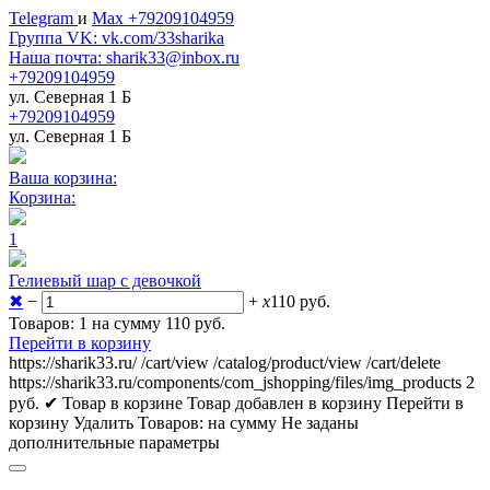
Telegram
и
Max +79209104959
Группа VK: vk.com/33sharika
Наша почта: sharik33@inbox.ru
+79209104959
ул. Северная 1 Б
+79209104959
ул. Северная 1 Б
Ваша корзина:
Корзина:
1
Гелиевый шар с девочкой
✖
−
+
x
110
руб.
Товаров: 1 на сумму 110
руб.
Перейти в корзину
https://sharik33.ru/
/cart/view
/catalog/product/view
/cart/delete
https://sharik33.ru/components/com_jshopping/files/img_products
2
руб.
✔ Товар в корзине
Товар добавлен в корзину
Перейти в
корзину
Удалить
Товаров:
на сумму
Не заданы
дополнительные параметры