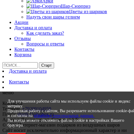
Арки
Шар-Сюрприз
Цветы из шариков
Надуть свои шары гелием
Акции
Доставка и оплата
Как сделать заказ?
Отзывы
Вопросы и ответы
Контакты
Корзина
Доставка и оплата
Контакты
меню
Для улучшения работы сайта мы используем файлы cookie и яндекс
Контакты
метрику.
Телефон:
+79209104959
Продолжая работу с сайтом, Вы разрешаете использование cookie-фа
Почта:
sharik33@inbox.ru
и согласны на
обработку персональных данных.
Адрес: г. Владимир, ул. Северная 1 Б
Вы всегда можете отключить файлы cookie в настройках Вашего
© 2026 Интернет-магазин подарков из воздушных шаров
браузера.
Сайт носит исключительно информационный характер и ни