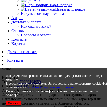
Арки
Шар-Сюрприз
Цветы из шариков
Надуть свои шары гелием
Акции
Доставка и оплата
Как сделать заказ?
Отзывы
Вопросы и ответы
Контакты
Корзина
Доставка и оплата
Контакты
меню
Для улучшения работы сайта мы используем файлы cookie и яндекс
Контакты
метрику.
Телефон:
+79209104959
Продолжая работу с сайтом, Вы разрешаете использование cookie-фа
Почта:
sharik33@inbox.ru
и согласны на
обработку персональных данных.
Адрес: г. Владимир, ул. Северная 1 Б
Вы всегда можете отключить файлы cookie в настройках Вашего
© 2026 Интернет-магазин подарков из воздушных шаров
браузера.
Сайт носит исключительно информационный характер и ни
при каких условиях не является публичной офертой,
Хорошо