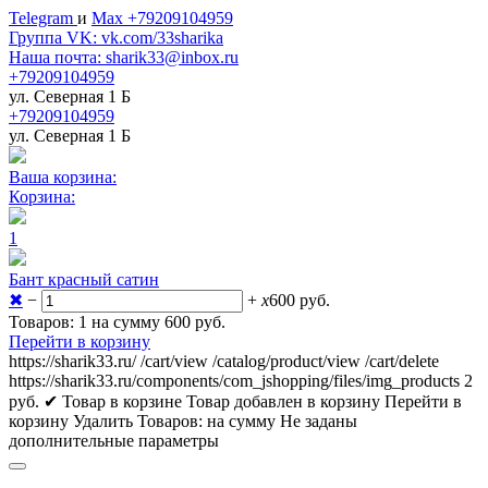
Telegram
и
Max +79209104959
Группа VK: vk.com/33sharika
Наша почта: sharik33@inbox.ru
+79209104959
ул. Северная 1 Б
+79209104959
ул. Северная 1 Б
Ваша корзина:
Корзина:
1
Бант красный сатин
✖
−
+
x
600
руб.
Товаров: 1 на сумму 600
руб.
Перейти в корзину
https://sharik33.ru/
/cart/view
/catalog/product/view
/cart/delete
https://sharik33.ru/components/com_jshopping/files/img_products
2
руб.
✔ Товар в корзине
Товар добавлен в корзину
Перейти в
корзину
Удалить
Товаров:
на сумму
Не заданы
дополнительные параметры